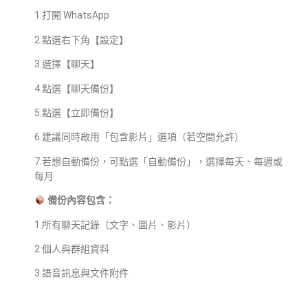
1.打開 WhatsApp
2.點選右下角【設定】
3.選擇【聊天】
4.點選【聊天備份】
5.點選【立即備份】
6.建議同時啟用「包含影片」選項（若空間允許）
7.若想自動備份，可點選「自動備份」，選擇每天、每週或
每月
備份內容包含：
1.所有聊天記錄（文字、圖片、影片）
2.個人與群組資料
3.語音訊息與文件附件