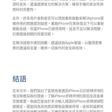
資料丟失。建議選擇官方的解決方案，確保手機的安全性與
資料的完整性。
此外，許多用戶會對是否可以透過重新啟動來解決iphone密
碼停用的問題感到疑惑。重啟iPhone在某些情況下可以重新
啟動系統，但當iPhone已被停用時，這並不足以解決問題，
仍需遵循相關的恢復流程。
在解決過程中遇到困難，建議諮詢Apple客服，以獲得更專
業的建議與支援，確保一切操作的安全與有效。
結語
在本文中，我們探討了當使用者遇到
iPhone忘記密碼停用
的
情況時應採取的措施。了解
iPhone密碼停用
的原因及其後果
至關重要，無論您是由於多次輸入錯誤的
iPhone密碼錯誤
而
被鎖定，還是因為其他原因導致設備被停用，這些知識都有
助於更有效地解決問題。正確的應對方式不僅可以幫助用戶