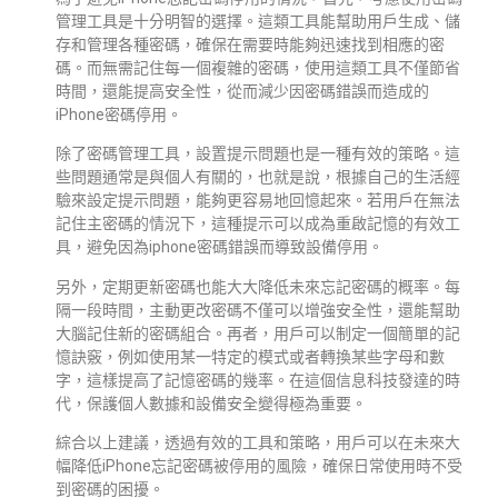
管理工具是十分明智的選擇。這類工具能幫助用戶生成、儲
存和管理各種密碼，確保在需要時能夠迅速找到相應的密
碼。而無需記住每一個複雜的密碼，使用這類工具不僅節省
時間，還能提高安全性，從而減少因密碼錯誤而造成的
iPhone密碼停用。
除了密碼管理工具，設置提示問題也是一種有效的策略。這
些問題通常是與個人有關的，也就是說，根據自己的生活經
驗來設定提示問題，能夠更容易地回憶起來。若用戶在無法
記住主密碼的情況下，這種提示可以成為重啟記憶的有效工
具，避免因為iphone密碼錯誤而導致設備停用。
另外，定期更新密碼也能大大降低未來忘記密碼的概率。每
隔一段時間，主動更改密碼不僅可以增強安全性，還能幫助
大腦記住新的密碼組合。再者，用戶可以制定一個簡單的記
憶訣竅，例如使用某一特定的模式或者轉換某些字母和數
字，這樣提高了記憶密碼的幾率。在這個信息科技發達的時
代，保護個人數據和設備安全變得極為重要。
綜合以上建議，透過有效的工具和策略，用戶可以在未來大
幅降低iPhone忘記密碼被停用的風險，確保日常使用時不受
到密碼的困擾。