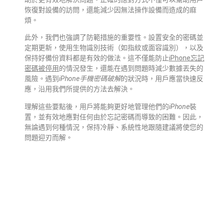
恢復對設備的訪問，還能減少因無法操作設備而造成的麻
煩。
此外，我們也強調了防範措施的重要性。設置安全的密碼並
定期更新，使用生物識別技術（如指紋或面容識別），以及
保持好備份資料都是有效的做法。這不僅能防止
iPhone忘記
密碼被停用
的情況發生，還能在遇到問題時減少數據丟失的
風險。遇到
iPhone手機密碼破解
的狀況時，用戶應當快速反
應，沿用我們所提供的方法去解決。
理解這些要點後，用戶將能夠更好地管理他們的
iPhone
裝
置，並有效地應對任何由於忘記密碼而導致的困難。因此，
無論遇到何種情況，保持冷靜、系統性地跟隨建議將使您的
問題迎刃而解。