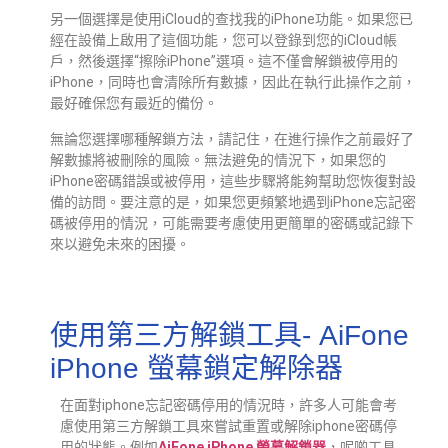
另一個選擇是使用iCloud的查找我的iPhone功能。如果您已
經在設備上啟用了這個功能，您可以登錄到您的iCloud帳
戶，然後選擇“擦除iPhone”選項。這不僅會解鎖被停用的
iPhone，同時也會清除所有數據，因此在執行此操作之前，
最好確保您有最近的備份。
無論您選擇哪種解鎖方法，請記住，在進行操作之前最好了
解數據將被刪除的風險。無法避免的情況下，如果您的
iPhone密碼錯誤或被停用，這些步驟將能夠幫助您恢復對設
備的訪問。要注意的是，如果您更頻繁地遇到iPhone忘記密
碼被停用的情況，可能需要考慮使用更簡單的密碼或記錄下
來以避免未來的困擾。
使用第三方解鎖工具- AiFone
iPhone 螢幕鎖定解除器
在面對iphone忘記密碼停用的情況時，許多人可能會考
慮使用第三方解鎖工具來嘗試重置或解除iphone密碼停
用的狀態。例如
AiFone iPhone 螢幕解鎖器
，呢啲工具