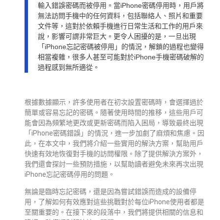
輸入錯誤密碼而被停用。當iPhone密碼停用時，用戶將
無法訪問手機中的任何資料，包括聯絡人、照片和重要
文件等，這對於依賴手機進行日常生活和工作的用戶來
說，影響可謂非常巨大。更令人困擾的是，一旦出現
「iPhone忘記密碼被停用」的情況，解鎖的過程也變得
相當複雜，很多人甚至可能對於iPhone手機密碼破解的
過程感到無所適從。
根據數據顯示，許多使用者在初次設置密碼時，會選擇過於
簡單或容易忘記的密碼。隨著使用時間的推移，這些用戶可
能會因為頻繁地更改或更新密碼而陷入困局，導致最終出現
「iPhone密碼錯誤」的情況，進一步加劇了麻煩和焦慮。因
此，在本文中，我們將介紹一些實用的解決方案，幫助用戶
快速有效地恢復對手機的訪問權限。除了提供解決方案外，
我們還會探討一些預防措施，以幫助讀者避免未來再次出現
iPhone忘記密碼停用的問題。
無論是臨時忘記密碼，還是因為嘗試錯誤而造成的設備停
用，了解如何有效應對這些挑戰對於每位iPhone使用者都是
至關重要的。在接下來的段落中，我們將提供相關的信息和