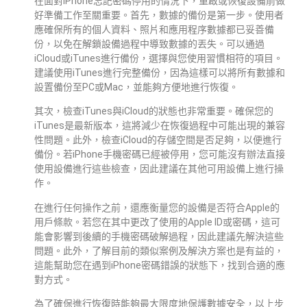
在面對iPhone忘記密碼停用的情況下，重啟或恢復設備前做
好準備工作至關重要。首先，數據的備份是第一步。使用者
應確保所有的個人資料、照片和應用程序數據都已妥善備
份，以免在解鎖設備過程中導致數據的丟失。可以通過
iCloud或iTunes進行備份，選擇與您使用習慣相符的項目。
建議使用iTunes進行完整備份，因為這樣可以將所有數據和
設置備份至PC或Mac，並能夠方便地進行恢復。
其次，檢查iTunes與iCloud的狀態也非常重要。確保您的
iTunes是最新版本，這將減少在恢復過程中可能出現的兼容
性問題。此外，檢查iCloud的存儲空間是否足夠，以便進行
備份。若iPhone手機密碼已經被停用，您可能沒有辦法直接
使用設備進行這些檢查，因此建議在其他可用設備上進行操
作。
在進行任何操作之前，還應衡量您的設備是否符合Apple的
用戶條款。若您在其中更改了使用的Apple ID或密碼，這可
能會影響到後續的手機密碼破解過程，因此建議先解決這些
問題。此外，了解目前的類似案例及解決方案也是有益的，
這能幫助您在遇到iPhone密碼錯誤的狀態下，找到合適的應
對方式。
為了確保進行恢復時能夠最大限度地保護數據安全，以上步