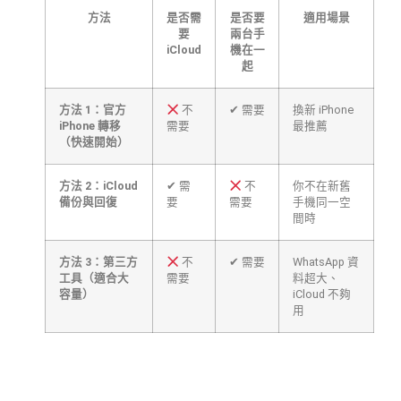
方法
是否需
是否要
適用場景
要
兩台手
iCloud
機在一
起
方法 1：官方
不
✔ 需要
換新 iPhone
iPhone 轉移
需要
最推薦
（快速開始）
方法 2：iCloud
✔ 需
不
你不在新舊
備份與回復
要
需要
手機同一空
間時
方法 3：第三方
不
✔ 需要
WhatsApp 資
工具（適合大
需要
料超大、
容量）
iCloud 不夠
用