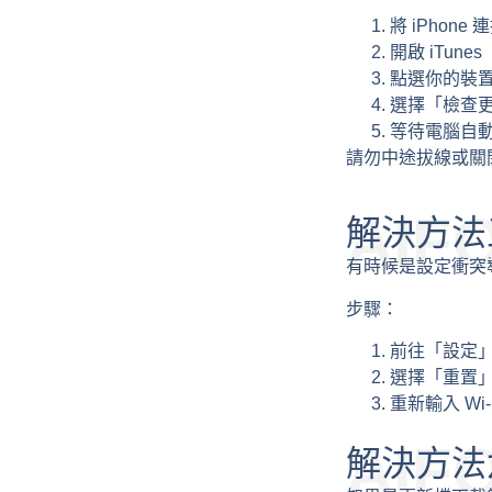
將 iPhone
開啟 iTunes
點選你的裝
選擇「檢查更
等待電腦自動
請勿中途拔線或關
AIF
解決方法
有時候是設定衝突
步驟：
前往「設定」>
選擇「重置」
重新輸入 Wi
AIF
解決方法