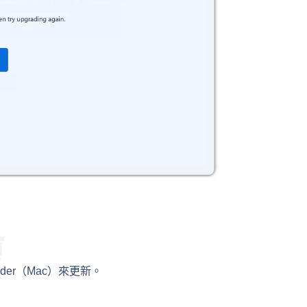
復
nder（Mac）來更新。