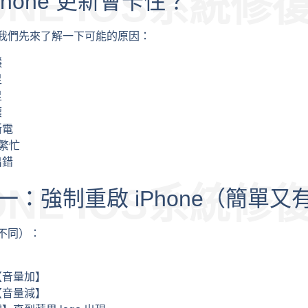
ONE IOS系統修
Phone 更新會卡住？
我們先來了解一下可能的原因：
穩
足
足
壞
斷電
器繁忙
出錯
ONE IOS系統修
一：強制重啟 iPhone（簡單又
不同）：
【音量加】
【音量減】