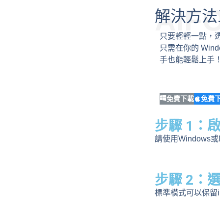
AIF
解決方法三
只要輕輕一點，
只需在你的 Win
手也能輕鬆上手
免費下載
免費
步驟 1：
請使用Windo
步驟 2：
標準模式可以保留i