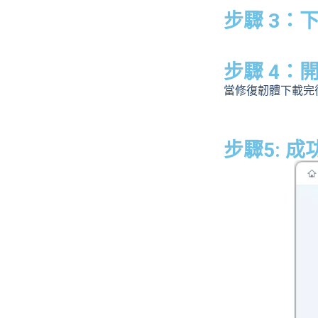
步驟 3：
步驟 4：開
當修復韌體下載完
步驟5: 成