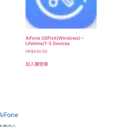
AiFone OSFixit(Windows) –
Lifetime/1-5 Devices
HK$
430.00
加入購物車
AiFone
下载中心