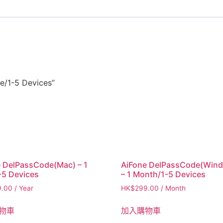
/1-5 Devices”
 DelPassCode(Mac) – 1
AiFone DelPassCode(Win
-5 Devices
– 1 Month/1-5 Devices
9.00
/ Year
HK$
299.00
/ Month
物車
加入購物車